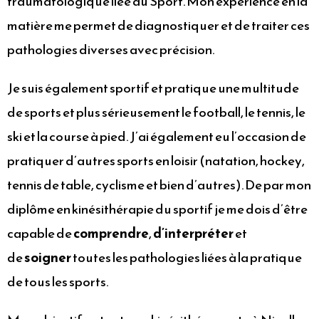
traumatologique liée au Sport. Mon expérience en la
matière me permet de diagnostiquer et de traiter ces
pathologies diverses avec précision.
Je suis également sportif et pratique une multitude
de sports et plus sérieusement le football, le tennis, le
ski et la course à pied. J’ai également eu l’occasion de
pratiquer d’autres sports en loisir (natation, hockey,
tennis de table, cyclisme et bien d’autres). De par mon
diplôme en kinésithérapie du sportif je me dois d’être
capable de
comprendre
,
d’interpréter
et
de
soigner
toutes les pathologies liées à la pratique
de tous les sports.