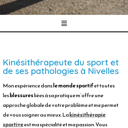
Kinésithérapeute du sport et
de ses pathologies à Nivelles
Mon expérience dans
le monde sportif
et toutes
les
blessures
liées à sa pratique m’offre une
approche globale de votre problème et me permet
de vous soigner au mieux. La
kinésithérapie
sportive
est ma spécialité et ma passion. Vous