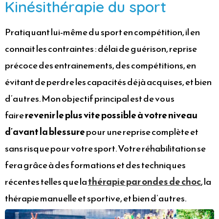
Kinésithérapie du sport
Pratiquant lui-même du sport en compétition, il en
connait les contraintes : délai de guérison, reprise
précoce des entrainements, des compétitions, en
évitant de perdre les capacités déjà acquises, et bien
d’autres. Mon objectif principal est de vous
faire
revenir le plus vite possible à votre niveau
d’avant la blessure
pour une reprise complète et
sans risque pour votre sport. Votre réhabilitation se
fera grâce à des formations et des techniques
récentes telles que la
th
érapie par ondes de choc
, la
thérapie manuelle et sportive, et bien d’autres.