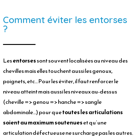
Comment éviter les entorses
?
Les
entorses
sont souvent localisées au niveau des
chevilles mais elles touchent aussi les genoux,
poignets, etc… Pour les éviter, il faut renforcer le
niveau atteint mais aussi les niveaux au-dessus
(cheville => genou => hanche => sangle
abdominale…) pour que
toutes les articulations
soient au maximum soutenues
et qu’une
articulation défectueuse ne surcharge pas les autres.