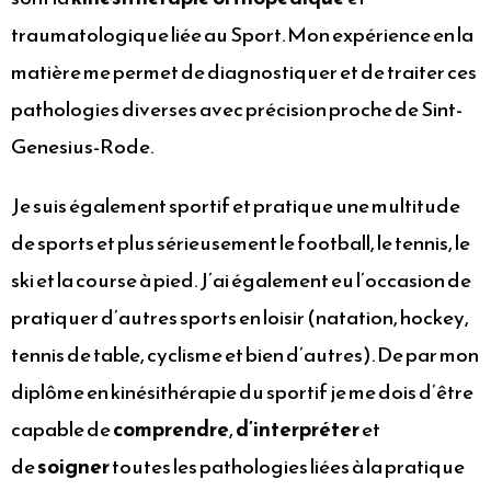
traumatologique liée au Sport. Mon expérience en la
matière me permet de diagnostiquer et de traiter ces
pathologies diverses avec précision proche de Sint-
Genesius-Rode.
Je suis également sportif et pratique une multitude
de sports et plus sérieusement le football, le tennis, le
ski et la course à pied. J’ai également eu l’occasion de
pratiquer d’autres sports en loisir (natation, hockey,
tennis de table, cyclisme et bien d’autres). De par mon
diplôme en kinésithérapie du sportif je me dois d’être
capable de
comprendre
,
d’interpréter
et
de
soigner
toutes les pathologies liées à la pratique