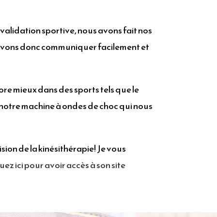
validation sportive, nous avons fait nos
uvons donc communiquer facilement et
ore mieux dans des sports tels que le
 notre machine à ondes de choc qui nous
ion de la kinésithérapie! Je vous
uez ici pour avoir accès à son site