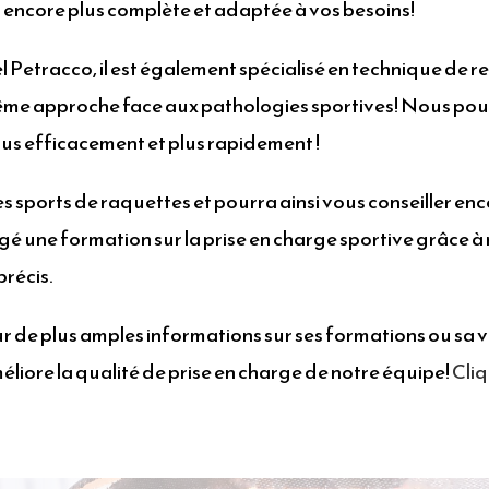
 encore plus complète et adaptée à vos besoins!
Petracco, il est également spécialisé en technique de re
ême approche face aux pathologies sportives! Nous po
us efficacement et plus rapidement !
es sports de raquettes et pourra ainsi vous conseiller enc
é une formation sur la prise en charge sportive grâce à
précis.
 de plus amples informations sur ses formations ou sa vis
iore la qualité de prise en charge de notre équipe!
Cliq