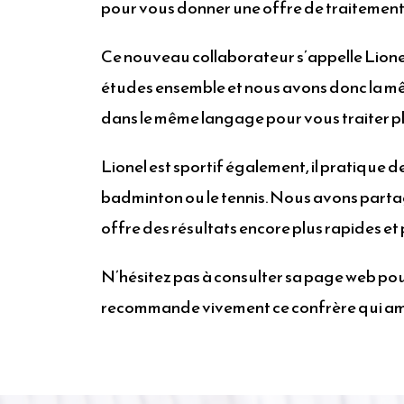
pour vous donner une offre de traitement
Ce nouveau collaborateur s’appelle Lionel 
études ensemble et nous avons donc la m
dans le même langage pour vous traiter pl
Lionel est sportif également, il pratique d
badminton ou le tennis. Nous avons partag
offre des résultats encore plus rapides et 
N’hésitez pas à consulter sa page web pour
recommande vivement ce confrère qui amél