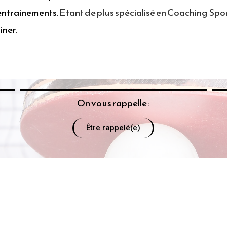
’entrainements.
Etant de plus spécialisé en Coaching Spor
iner.
On vous rappelle :
Être rappelé(e)