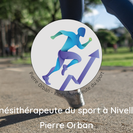
nésithérapeute du sport à Nivel
Pierre Orban