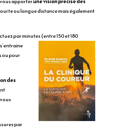
r vous apporter
une vision précise des
ourte ou longue distance mais également
ctuez par minutes (entre 150 et 180
 s’entraine
s ou pour
ion des
ent
 vous
ssures par