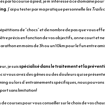
és par la course à pied, je m’intéresse à ce domaine pou
ning
. J’ai pu tester par ma pratique personnelle
les Trails
c
répétitions de “chocs” et de nombre de pas que vous effe
re précis en fonction de vos objectifs, on ne court et ne
arathon en moins de 3h ou un 10km pour le fun entre ami
ur, je suis
spécialisé dans le traitement et la prévent
 si vous avez des gênes ou des douleurs qui se présent
ning ou lors d’entrainements spécifiques, nous pouvons
port sans limitation!
de courses pour vous conseiller sur le choix de vos chau