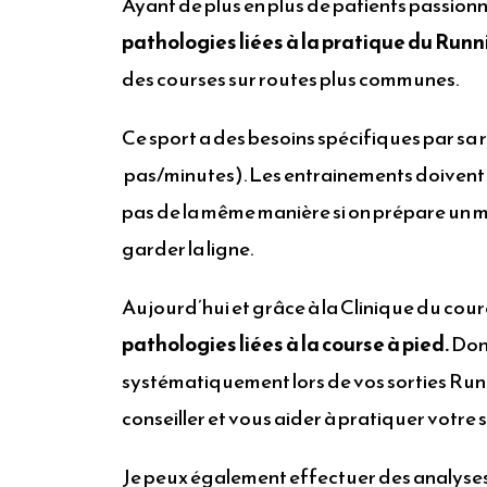
Ayant de plus en plus de patients passionn
pathologies liées à la pratique du Run
des courses sur routes plus communes.
Ce sport a des besoins spécifiques par sa 
pas/minutes). Les entrainements doivent êt
pas de la même manière si on prépare un m
garder la ligne.
Aujourd’hui et grâce à la Clinique du coure
pathologies liées à la course à pied.
Donc
systématiquement lors de vos sorties Run
conseiller et vous aider à pratiquer votre s
Je peux également effectuer des analyses 