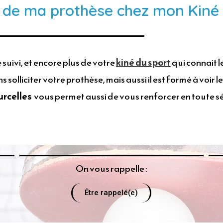
vi de ma prothèse chez mon Kiné 
suivi, et encore plus de votre
kiné du sport
qui connait 
 solliciter votre prothèse, mais aussi il est formé à voir
urcelles
vous permet aussi de vous renforcer en toute séc
On vous rappelle :
Être rappelé(e)