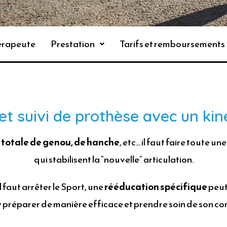
hérapeute
Prestation
Tarifs et remboursements
t suivi de prothèse avec un kin
 totale de genou, de hanche
, etc… il faut faire toute un
qui stabilisent la “nouvelle” articulation.
l faut arrêter le Sport, une
rééducation spécifique
peut
s’y préparer de manière efficace et prendre soin de son c