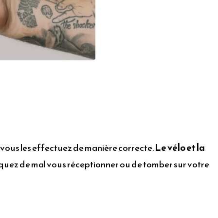
vous les effectuez de manière correcte.
Le vélo et la
s risquez de mal vous réceptionner ou de tomber sur votre