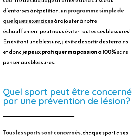
souffre de claquage à l’arrière de la cuisse ou
d’entorses à répétition, un
programme simple de
quelques exercices
à rajouter à notre
échauffement peut nous éviter toutes ces blessures!
En évitant une blessure, j’évite de sortir des terrains
et donc
je peux pratiquer ma passion à 100%
sans
penser aux blessures.
Quel sport peut être concerné
par une prévention de lésion?
Tous les sports sont concernés
, chaque sport a ses