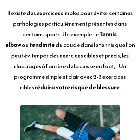
Il existe des exercices simples pour éviter certaines
pathologies particulièrement présentes dans
certains sports. Un exemple : le
Tennis
elbow
ou
tendinite
du coude dans le tennis que l’on
peut éviter par des exercices ciblés et précis, les
claquages à l’arrière de la cuisse en foot,… Un
programme simple et clair avec 2-3 exercices
ciblés
réduira votre risque de blessure
.