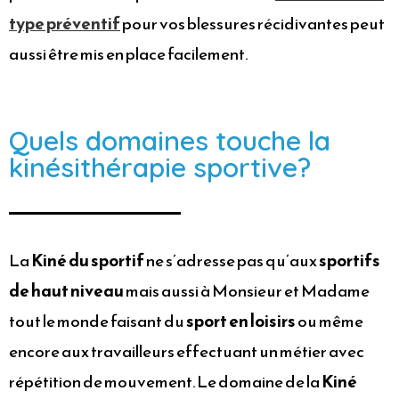
type préventif
pour vos blessures récidivantes peut
aussi être mis en place facilement.
Quels domaines touche la
kinésithérapie sportive?
La
Kiné du sportif
ne s’adresse pas qu’aux
sportifs
de haut niveau
mais aussi à Monsieur et Madame
tout le monde faisant du
sport en loisirs
ou même
encore aux travailleurs effectuant un métier avec
répétition de mouvement. Le domaine de la
Kiné