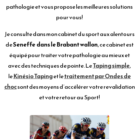
pathologie et vous propose les meilleures solutions
pour vous!
Je consulte dans mon cabinet du sport aux alentours
de
Seneffe dans le Brabant wallon
, ce cabinet est
équipé pour traiter votre pathologie au mieux et
avec des techniques de pointe. Le
Taping simple
,
le
Kinésio Taping
et le
traitement par Ondes de
choc
sont des moyens d’accélérer votre revalidation
et votre retour au Sport!