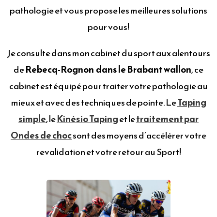
pathologie et vous propose les meilleures solutions
pour vous!
Je consulte dans mon cabinet du sport aux alentours
de
Rebecq-Rognon dans le Brabant wallon
, ce
cabinet est équipé pour traiter votre pathologie au
mieux et avec des techniques de pointe. Le
Taping
simple
, le
Kinésio Taping
et le
traitement par
Ondes de choc
sont des moyens d’accélérer votre
revalidation et votre retour au Sport!