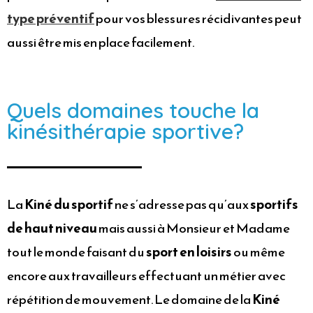
type préventif
pour vos blessures récidivantes peut
aussi être mis en place facilement.
Quels domaines touche la
kinésithérapie sportive?
La
Kiné du sportif
ne s’adresse pas qu’aux
sportifs
de haut niveau
mais aussi à Monsieur et Madame
tout le monde faisant du
sport en loisirs
ou même
encore aux travailleurs effectuant un métier avec
répétition de mouvement. Le domaine de la
Kiné