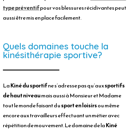
type préventif
pour vos blessures récidivantes peut
aussi être mis en place facilement.
Quels domaines touche la
kinésithérapie sportive?
La
Kiné du sportif
ne s’adresse pas qu’aux
sportifs
de haut niveau
mais aussi à Monsieur et Madame
tout le monde faisant du
sport en loisirs
ou même
encore aux travailleurs effectuant un métier avec
répétition de mouvement. Le domaine de la
Kiné