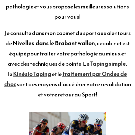
pathologie et vous propose les meilleures solutions
pour vous!
Je consulte dans mon cabinet du sport aux alentours
de
Nivelles dans le Brabant wallon
, ce cabinet est
équipé pour traiter votre pathologie au mieux et
avec des techniques de pointe. Le
Taping simple
,
le
Kinésio Taping
et le
traitement par Ondes de
choc
sont des moyens d’accélérer votre revalidation
et votre retour au Sport!