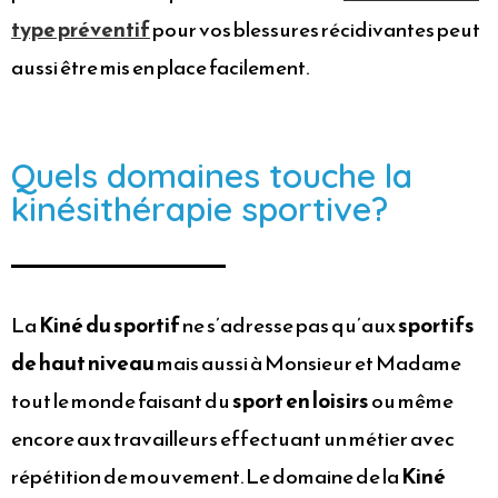
type préventif
pour vos blessures récidivantes peut
aussi être mis en place facilement.
Quels domaines touche la
kinésithérapie sportive?
La
Kiné du sportif
ne s’adresse pas qu’aux
sportifs
de haut niveau
mais aussi à Monsieur et Madame
tout le monde faisant du
sport en loisirs
ou même
encore aux travailleurs effectuant un métier avec
répétition de mouvement. Le domaine de la
Kiné