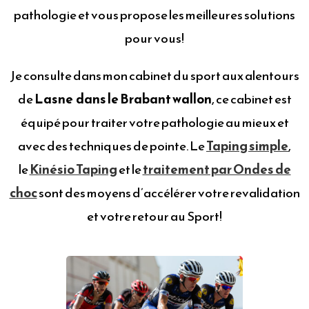
pathologie et vous propose les meilleures solutions
pour vous!
Je consulte dans mon cabinet du sport aux alentours
de
Lasne dans le Brabant wallon
, ce cabinet est
équipé pour traiter votre pathologie au mieux et
avec des techniques de pointe. Le
Taping simple
,
le
Kinésio Taping
et le
traitement par Ondes de
choc
sont des moyens d’accélérer votre revalidation
et votre retour au Sport!