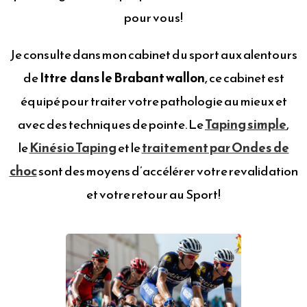
pour vous!
Je consulte dans mon cabinet du sport aux alentours
de
Ittre dans le Brabant wallon
, ce cabinet est
équipé pour traiter votre pathologie au mieux et
avec des techniques de pointe. Le
Taping simple
,
le
Kinésio Taping
et le
traitement par Ondes de
choc
sont des moyens d’accélérer votre revalidation
et votre retour au Sport!