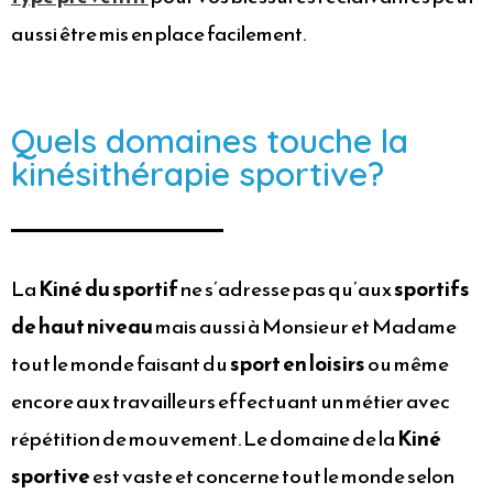
aussi être mis en place facilement.
Quels domaines touche la
kinésithérapie sportive?
La
Kiné du sportif
ne s’adresse pas qu’aux
sportifs
de haut niveau
mais aussi à Monsieur et Madame
tout le monde faisant du
sport en loisirs
ou même
encore aux travailleurs effectuant un métier avec
répétition de mouvement. Le domaine de la
Kiné
sportive
est vaste et concerne tout le monde selon